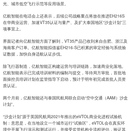
光、城市低空飞行示范等应用场景。
亿航智能在电话会上还表示，后续公司战略重点将放在推进EH216S
在华商业运营、加速VT35认证与量产、及扩大泰国地区“沙盒计划”三
项事宜上。
界面记者向亿航智能方面了解到，VT35产品已收到来自合肥、浙江及
海南客户订单。亿航智能拟借鉴EH216-S已积累的审定经验与系统验
证数据，加快自身适航认证步伐。
除飞行器制造，亿航智能正构建运营与培训链路，加速商业化落地。
亿航智能表示已完成培训材料的编制与提交，等待局方审批，首批地
面操控员培训计划在监管指导下启动，预计于明年初完成首批人员资
质认证。
两个月前，亿航智能还与泰国民航局联合启动“空中交通（AAM）沙盒
计划”。
“沙盒计划”源于英国民航局2021年推出的eVTOL商业化进程试验机
制：意思是，在当地设立一个城市运行“试验区”，eVTOL会在真实环
境中开展飞行演示和测试运行，并接受监管机构全流程评估，验证其